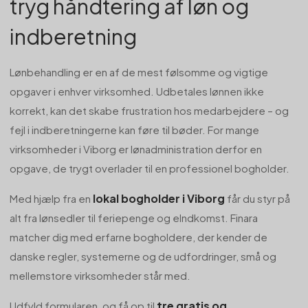
tryg håndtering af løn og
indberetning
Lønbehandling er en af de mest følsomme og vigtige
opgaver i enhver virksomhed. Udbetales lønnen ikke
korrekt, kan det skabe frustration hos medarbejdere – og
fejl i indberetningerne kan føre til bøder. For mange
virksomheder i Viborg er lønadministration derfor en
opgave, de trygt overlader til en professionel bogholder.
lokal bogholder i Viborg
Med hjælp fra en
får du styr på
alt fra lønsedler til feriepenge og eIndkomst. Finara
matcher dig med erfarne bogholdere, der kender de
danske regler, systemerne og de udfordringer, små og
mellemstore virksomheder står med.
tre gratis og
Udfyld formularen, og få op til