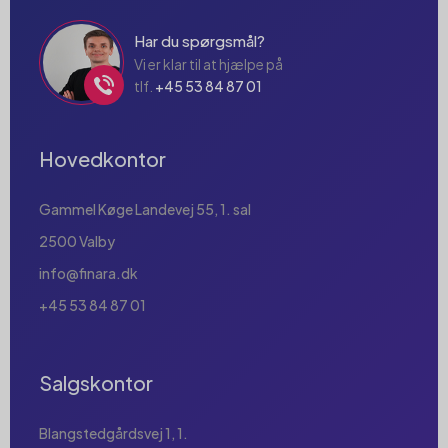
Har du spørgsmål?
Vi er klar til at hjælpe på
tlf.
+45 53 84 87 01
Hovedkontor
Gammel Køge Landevej 55, 1. sal
2500 Valby
info@finara.dk
+45 53 84 87 01
Salgskontor
Blangstedgårdsvej 1, 1.