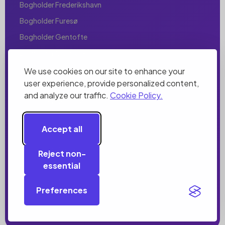
Bogholder Frederikshavn
Bogholder Furesø
Bogholder Gentofte
Bogholder Gladsaxe
Bogholder Glostrup
We use cookies on our site to enhance your
user experience, provide personalized content,
Bogholder Greve
and analyze our traffic.
Cookie Policy.
Bogholder Helsingør
Bogholder Herlev
Accept all
Bogholder Herning
Bogholder Hillerød
Reject non-
essential
Bogholder Hjørring
Bogholder Holbæk
Preferences